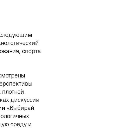
е следующим
хнологический
ования, спорта
ссмотрены
перспективы
х плотной
мках дискуссии
ии «Выбирай
кологичных
щую среду и