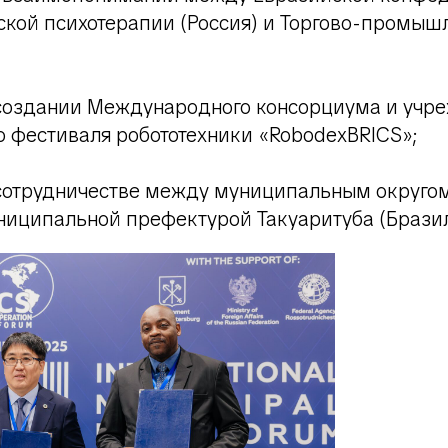
ской психотерапии (Россия) и Торгово-промыш
 создании Международного консорциума и учр
 фестиваля робототехники «RobodexBRICS»;
 сотрудничестве между муниципальным округом
ниципальной префектурой Такуаритуба (Бразил