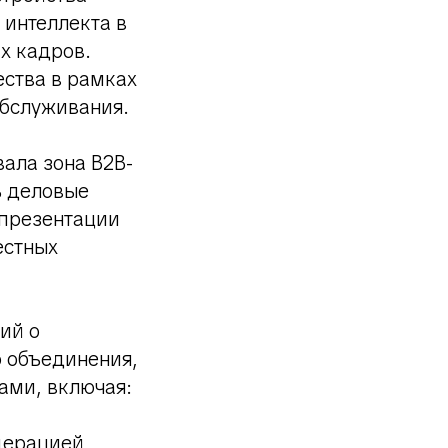
 интеллекта в
х кадров.
ства в рамках
обслуживания.
ала зона B2B-
ь деловые
 презентации
естных
ий о
о объединения,
ами, включая:
дерацией