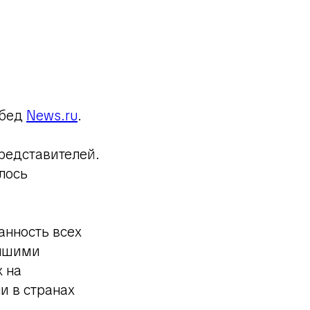
обед
News.ru
.
редставителей.
лось
нность всех
учшими
 на
и в странах