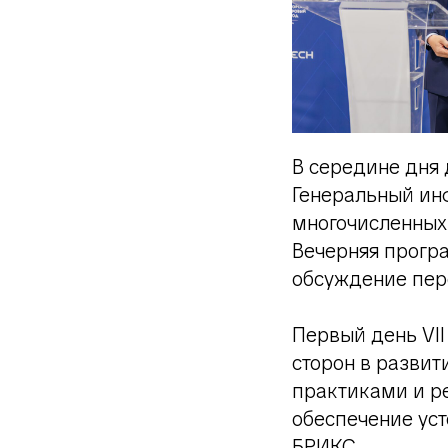
В середине дня
Генеральный ин
многочисленных 
Вечерняя прогр
обсуждение пер
Первый день VI
сторон в развит
практиками и р
обеспечение уст
БРИКС.