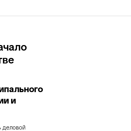
ачало
тве
ипального
ии и
ь деловой