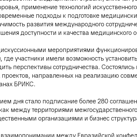
ровья, применение технологий искусственного
современные подходы к подготовке медицински
ачимость развития международного сотрудниче
шения доступности и качества медицинского 
дискуссионными мероприятиями функциониров
, где участники имели возможность установит
дить перспективы сотрудничества. Состоялись
 проектов, направленных на реализацию совм
ранах БРИКС.
ием дня стало подписание более 280 соглашен
 как между территориями межгосударственног
щественными организациями и бизнес структур
 взаимопонимании между Евразийской конфе