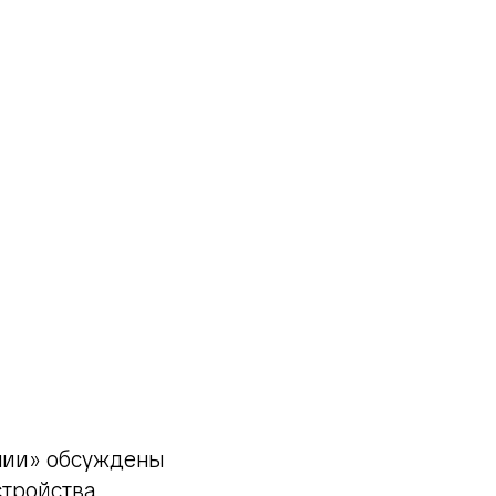
нии» обсуждены
стройства