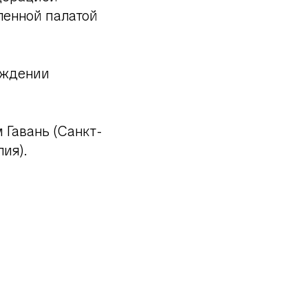
ленной палатой
еждении
 Гавань (Санкт-
ия).