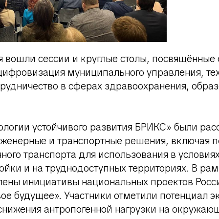
я вошли сессии и круглые столы, посвящённы
цифровизация муниципального управления, те
трудничество в сферах здравоохранения, образ
нологии устойчивого развития БРИКС» были ра
женерные и транспортные решения, включая 
ного транспорта для использования в условия
ойки и на труднодоступных территориях. В ра
лены инициативы национальных проектов Росс
ое будущее». Участники отметили потенциал э
 снижения антропогенной нагрузки на окружаю